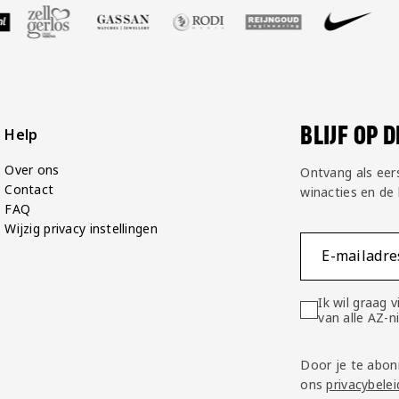
Grand
Café
Van
Gaal
BLIJF OP 
Help
Over ons
Ontvang als eer
Contact
winacties en de
FAQ
Wijzig privacy instellingen
E-mailadre
Ik wil graag
van alle AZ-
Door je te abon
ons
privacybelei