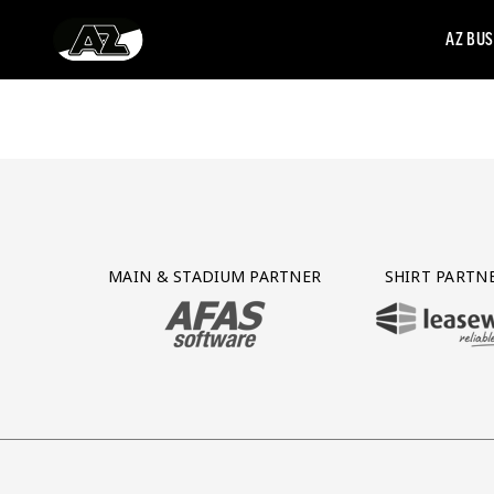
AZ BUS
Ga naar onze homepage
Partner Logos Grid
MAIN & STADIUM PARTNER
SHIRT PARTN
BEZOEK ONZE MAIN & STADIUM PARTNER 
BEZOEK ONZE SHIR
nmaak
o
ner Treffer uitzendbureau
onze partner Intal
Bezoek onze partner Four
Partner Logos Slider
Bezoek onze partner VHC Jongens
Bezoek onze partner VDK
Bezoek onze partne
Bezoek onz
B