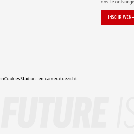
ons te ontvange
INSCHRIJVEN
ok.com/AZAlkmaar
e
en
Cookies
Stadion- en cameratoezicht