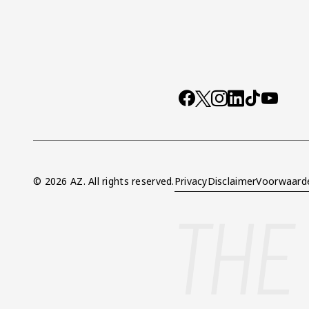
Socials
https://www.facebo
X
Instagram
LinkedIn
TikTok
YouTub
© 2026 AZ. All rights reserved.
Privacy
Disclaimer
Voorwaard
Overig