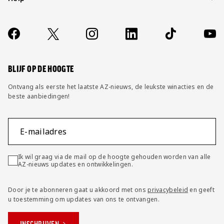
Over ons
Contact
Socials
https://www.facebook.com/AZAlkmaar
X
Instagram
LinkedIn
TikTok
YouT
FAQ
Wijzig privacy instellingen
BLIJF OP DE HOOGTE
Ontvang als eerste het laatste AZ-nieuws, de leukste winacties en de
beste aanbiedingen!
E-mailadres
Ik wil graag via de mail op de hoogte gehouden worden van alle
AZ-nieuws updates en ontwikkelingen.
Door je te abonneren gaat u akkoord met ons
privacybeleid
en geeft
u toestemming om updates van ons te ontvangen.