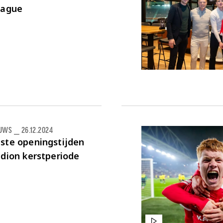
eague
EUWS
⎯
26.12.2024
ste openingstijden
dion kerstperiode