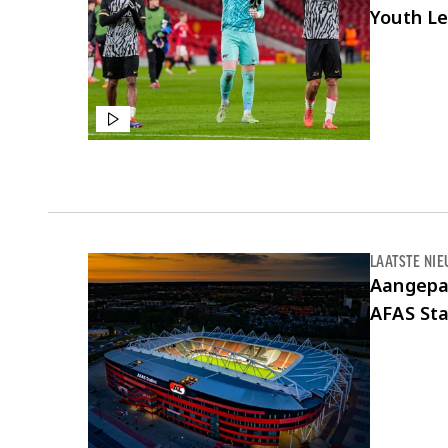
Youth L
LAATSTE NI
Aangepa
AFAS Sta