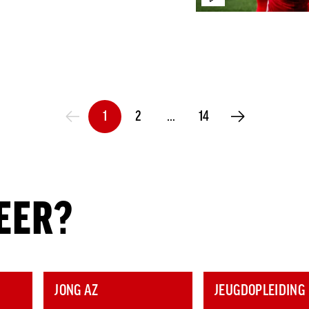
1
2
…
14
VORIGE PAGINA
VOLGENDE PAGINA
EER?
JONG AZ
JEUGDOPLEIDING