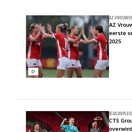
Laatste items
AZ VROUWE
AZ Vrouw
eerste s
2025
JEUGDOPLEI
CTS Grou
overwint