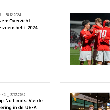
N
⎯
28.12.2024
en: Overzicht
eizoenshelft 2024-
DING
⎯
27.12.2024
p No Limits: Vierde
ering in de UEFA