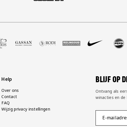
alshop
er Zell Gerlos
nze partner Gassan
Bezoek onze partner Rodi Media
Bezoek onze partner Reijngoud
Bezoek onze partner Nike
Bezoek onze partner 
Bezoek onze
Be
BLIJF OP 
Help
Over ons
Ontvang als eer
Contact
winacties en de
FAQ
Wijzig privacy instellingen
E-mailadre