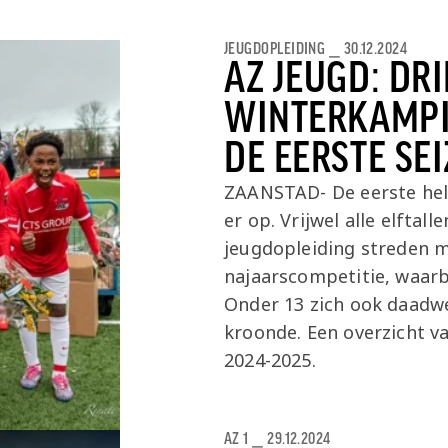
Onder 13
Praktische
Seizoenarrangement
Nieuws
Café Van
informatie
Nieuws
Nieuws
Gaal
JEUGDOPLEIDING
⎯
30.12.2024
AZ JEUGD: DRI
Onder 12
Nieuws
video's
Zet
WINTERKAMPI
Onder 11
wedstrijden
AZ
in je
DE EERSTE SE
Jeugdopleiding
agenda
ZAANSTAD- De eerste helf
AZ
AZ Vrouwen
er op. Vrijwel alle elftal
Business
seizoenkaart
jeugdopleiding streden m
najaarscompetitie, waarb
Jong AZ
Onder 13 zich ook daadw
Seizoenkaart
kroonde. Een overzicht va
2024-2025.
AZ 1
⎯
29.12.2024