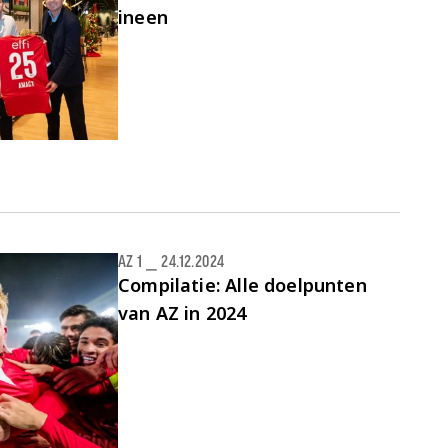
ineen
AZ 1
⎯
24.12.2024
Compilatie: Alle doelpunten
van AZ in 2024