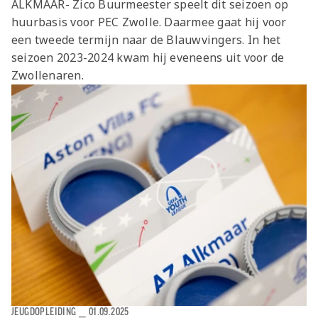
ALKMAAR- Zico Buurmeester speelt dit seizoen op
Jong AZ
huurbasis voor PEC Zwolle. Daarmee gaat hij voor
Seizoenkaart
een tweede termijn naar de Blauwvingers. In het
seizoen 2023-2024 kwam hij eveneens uit voor de
Zwollenaren.
JEUGDOPLEIDING
⎯
01.09.2025