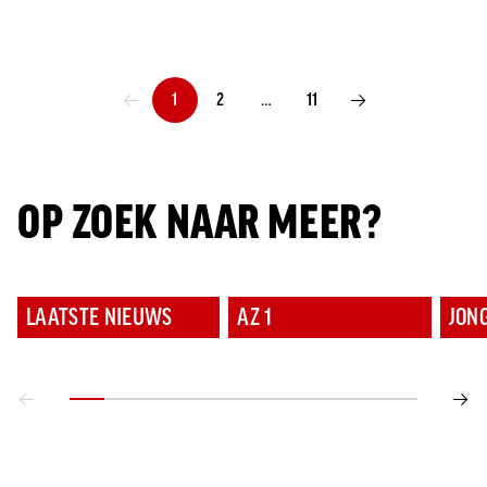
1
2
…
11
VORIGE PAGINA
VOLGENDE PAGINA
OP ZOEK NAAR MEER?
LAATSTE NIEUWS
AZ 1
JON