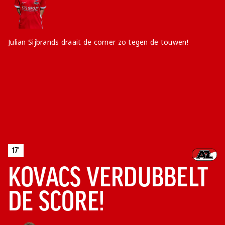
Julian Sijbrands draait de corner zo tegen de touwen!
17'
KOVACS VERDUBBELT
DE SCORE!