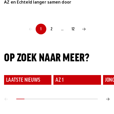
AZ en Echteld langer samen door
1
2
…
12
VORIGE PAGINA
VOLGENDE PAGINA
OP ZOEK NAAR MEER?
LAATSTE NIEUWS
AZ 1
JON