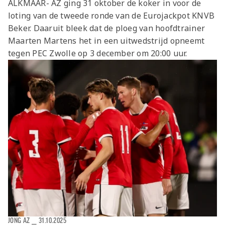
ALKMAAR- AZ ging 31 oktober de koker in voor de
Jong AZ
loting van de tweede ronde van de Eurojackpot KNVB
Seizoenkaart
Beker. Daaruit bleek dat de ploeg van hoofdtrainer
Maarten Martens het in een uitwedstrijd opneemt
tegen PEC Zwolle op 3 december om 20:00 uur.
JONG AZ
⎯
31.10.2025