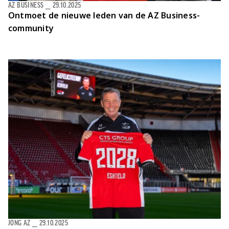
AZ BUSINESS
⎯
29.10.2025
Ontmoet de nieuwe leden van de AZ Business-
community
JONG AZ
⎯
29.10.2025