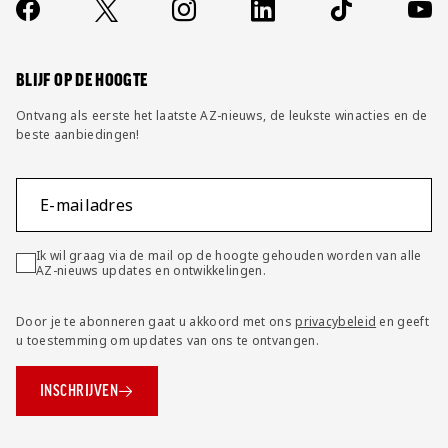
Contact
Socials
https://www.facebook.com/AZAlkmaar
X
Instagram
LinkedIn
TikTok
YouT
FAQ
Wijzig privacy instellingen
BLIJF OP DE HOOGTE
Ontvang als eerste het laatste AZ-nieuws, de leukste winacties en de
beste aanbiedingen!
E-mailadres
Ik wil graag via de mail op de hoogte gehouden worden van alle
AZ-nieuws updates en ontwikkelingen.
Door je te abonneren gaat u akkoord met ons
privacybeleid
en geeft
u toestemming om updates van ons te ontvangen.
INSCHRIJVEN