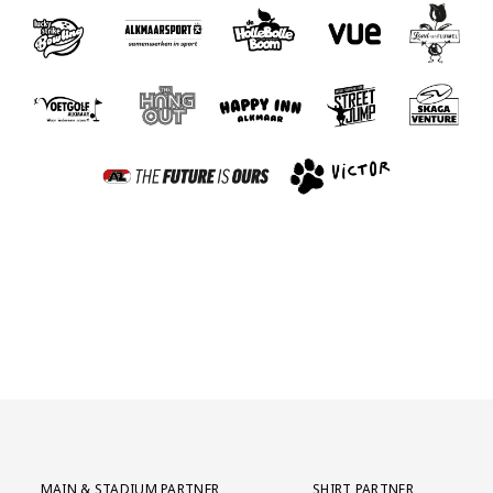
Bij Alkmaar Sport krijgen leden van de AZ
juniorclubs
€ 5,- korting
bij het huren van een losse
juniorclubs
d
iverse kortingsacties
bij Outdoorpark
bowlingbaan of arrangement.
Alkmaar, Sportcomplex de Meent en Sportcomplex de
Hoornse Vaart.
Partner Logos Grid
MAIN & STADIUM PARTNER
SHIRT PARTNER