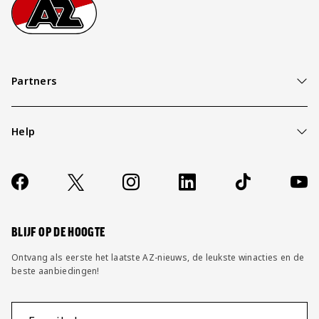
Footer
Ga naar onze homepage
Partners
Help
Over ons
Contact
Socials
https://www.facebook.com/AZAlkmaar
X
Instagram
LinkedIn
TikTok
YouT
FAQ
Wijzig privacy instellingen
BLIJF OP DE HOOGTE
Ontvang als eerste het laatste AZ-nieuws, de leukste winacties en de
beste aanbiedingen!