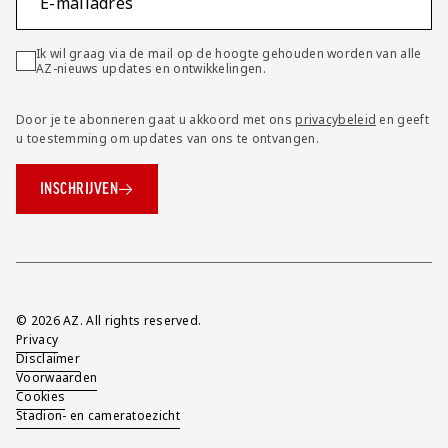
E-mailadres
Ik wil graag via de mail op de hoogte gehouden worden van alle
AZ-nieuws updates en ontwikkelingen.
Door je te abonneren gaat u akkoord met ons
privacybeleid
en geeft
u toestemming om updates van ons te ontvangen.
INSCHRIJVEN
Overig
© 2026 AZ. All rights reserved.
Privacy
Disclaimer
Voorwaarden
Cookies
Stadion- en cameratoezicht