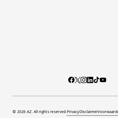
Socials
https://www.facebo
X
Instagram
LinkedIn
TikTok
YouTub
© 2026 AZ. All rights reserved.
Privacy
Disclaimer
Voorwaard
Overig