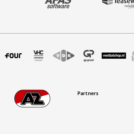
endbureau
l
rtner Four
k onze partner VHC Jongens
Bezoek onze partner VDK
Partner Logos Slider
Bezoek onze partner GP Groot
Bezoek onze partner Voetb
Bezoek onze partne
Bezoek o
Partners
Footer
Ga naar onze homepage