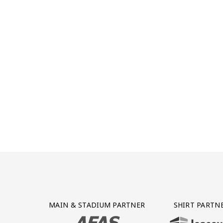
Partner Logos Grid
MAIN & STADIUM PARTNER
SHIRT PARTN
BEZOEK ONZE MAIN & STADIUM PARTNER 
BEZOEK ONZE SHIR