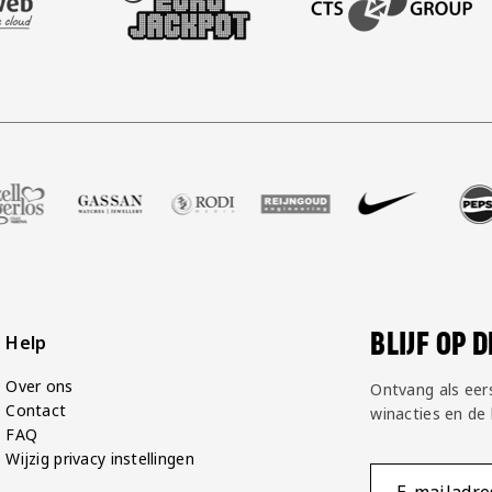
alshop
r Zell Gerlos
nze partner Gassan
Bezoek onze partner Rodi Media
Bezoek onze partner Reijngoud
Bezoek onze partner Nike
Bezoek onze partner 
Bezoek onze
Be
BLIJF OP 
Help
Over ons
Ontvang als eer
Contact
winacties en de
FAQ
Wijzig privacy instellingen