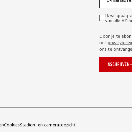
E-mailadre
Ik wil graag
van alle AZ-
Door je te abon
ons
privacybelei
ons te ontvange
INSCHRIJVEN
ok.com/AZAlkmaar
e
en
Cookies
Stadion- en cameratoezicht