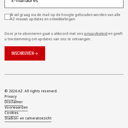
E-mailadres
Ik wil graag via de mail op de hoogte gehouden worden van alle
AZ-nieuws updates en ontwikkelingen.
Door je te abonneren gaat u akkoord met ons
privacybeleid
en geeft
u toestemming om updates van ons te ontvangen.
INSCHRIJVEN
Overig
© 2026 AZ. All rights reserved.
Privacy
Disclaimer
Voorwaarden
Cookies
Stadion- en cameratoezicht