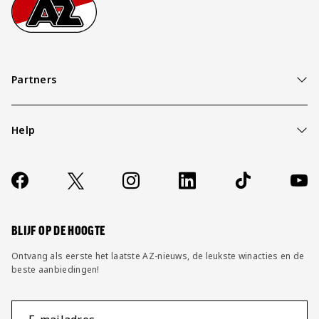
Partners
Help
Over ons
Contact
Socials
https://www.facebook.com/AZAlkmaar
X
Instagram
LinkedIn
TikTok
YouT
FAQ
Wijzig privacy instellingen
BLIJF OP DE HOOGTE
Ontvang als eerste het laatste AZ-nieuws, de leukste winacties en de
beste aanbiedingen!