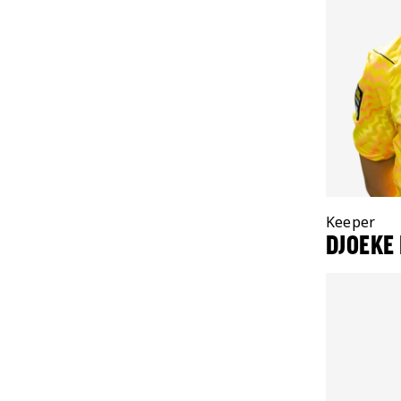
Positie:
Keeper
DJOEKE 