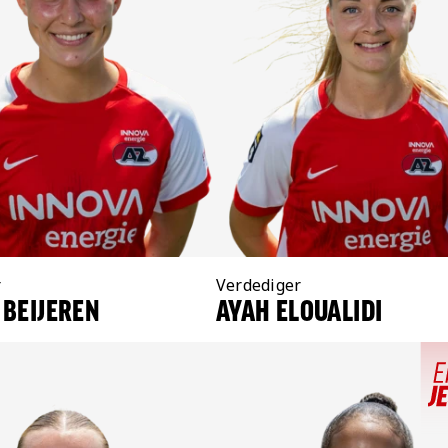
r
Positie:
Verdediger
 BEIJEREN
AYAH ELOUALIDI