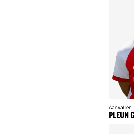
Positie:
Aanvaller
PLEUN 