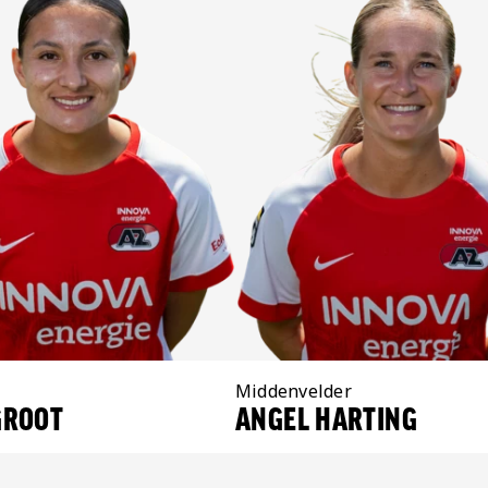
Positie:
Middenvelder
GROOT
ANGEL HARTING