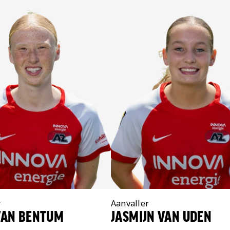
r
Positie:
Aanvaller
VAN BENTUM
JASMIJN VAN UDEN