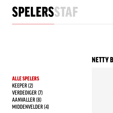
SPELERS
STAF
Spelers en Staf
NETTY 
ALLE SPELERS
KEEPER (2)
VERDEDIGER (7)
AANVALLER (8)
MIDDENVELDER (4)