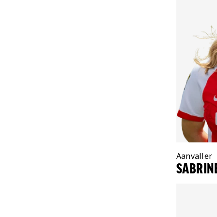
Positie:
Aanvaller
SABRINE