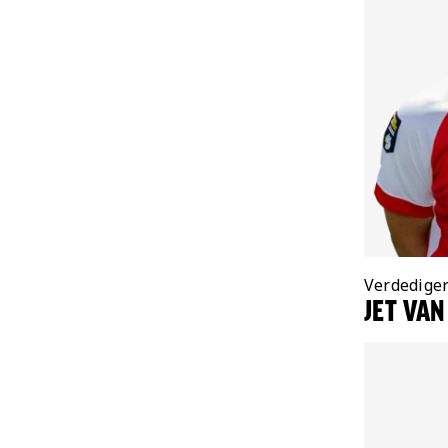
Positie:
Verdedige
JET VAN