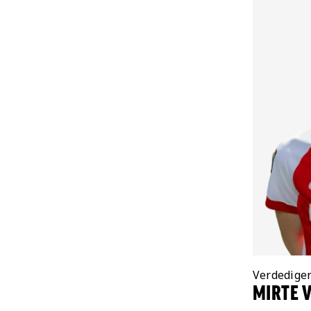
Positie:
Verdedige
MIRTE 