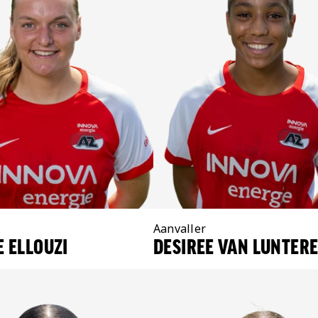
Positie:
Aanvaller
 ELLOUZI
DESIREE VAN LUNTER