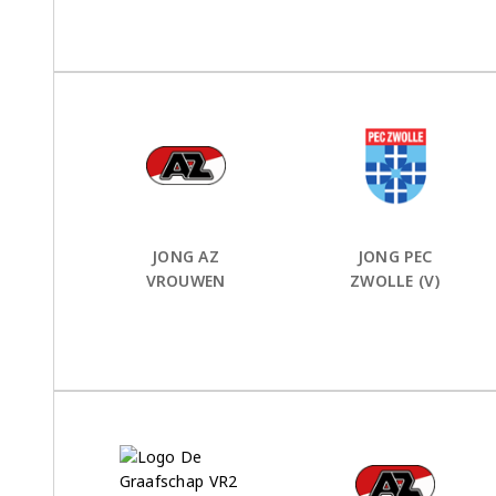
Thuis Team:
vs
Uit Team:
JONG AZ
JONG PEC
VROUWEN
ZWOLLE (V)
Thuis Team:
vs
Uit Team: