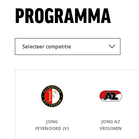
PROGRAMMA
Selecteer competitie
Thuis Team:
vs
Uit Team:
JONG
JONG AZ
FEYENOORD (V)
VROUWEN