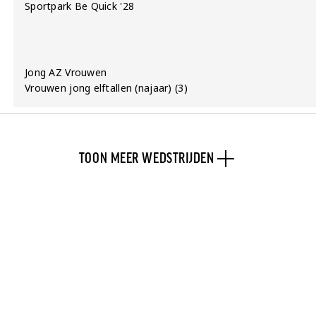
Locatie:
Sportpark Be Quick '28
Team:
Jong AZ Vrouwen
Competitie:
Vrouwen jong elftallen (najaar) (3)
TOON MEER WEDSTRIJDEN