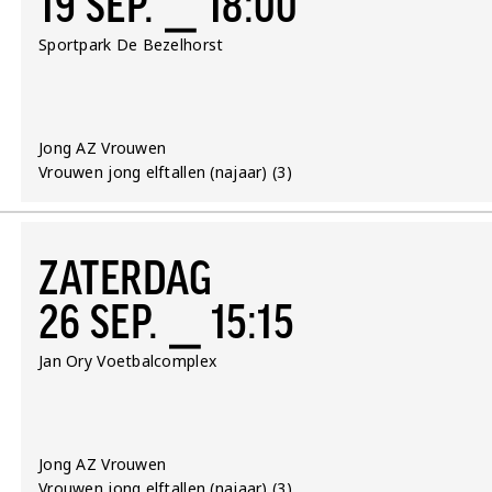
19 SEP. ⎯ 18:00
Locatie:
Sportpark De Bezelhorst
Team:
Jong AZ Vrouwen
Competitie:
Vrouwen jong elftallen (najaar) (3)
ZATERDAG
26 SEP. ⎯ 15:15
Locatie:
Jan Ory Voetbalcomplex
Team:
Jong AZ Vrouwen
Competitie:
Vrouwen jong elftallen (najaar) (3)