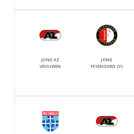
Thuis Team:
vs
Uit Team:
JONG AZ
JONG
VROUWEN
FEYENOORD (V)
Thuis Team:
vs
Uit Team: