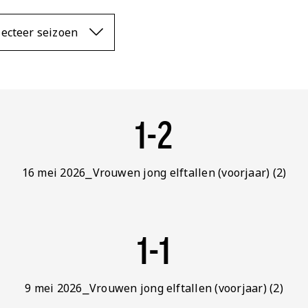
lecteer seizoen
1
-
2
Datum:
16 mei 2026
⎯
Competitie:
Vrouwen jong elftallen (voorjaar) (2)
1
-
1
Datum:
9 mei 2026
⎯
Competitie:
Vrouwen jong elftallen (voorjaar) (2)