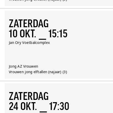
ZATERDAG
10 OKT. ⎯ 15:15
Locatie:
Jan Ory Voetbalcomplex
Team:
Jong AZ Vrouwen
Competitie:
Vrouwen jong elftallen (najaar) (3)
ZATERDAG
24 OKT. ⎯ 17:30