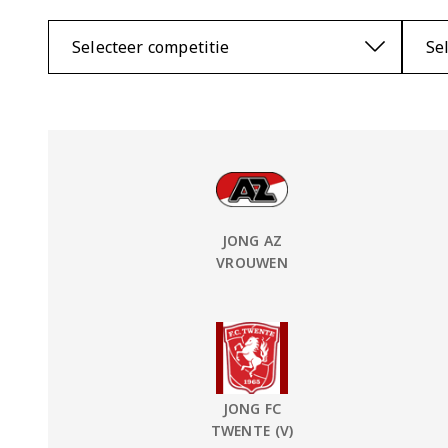
Selecteer competitie
Se
vs
Thuis Team:
JONG AZ
VROUWEN
vs
Thuis Team:
JONG FC
TWENTE (V)