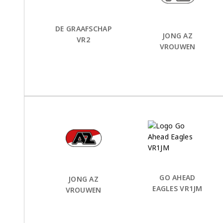
DE GRAAFSCHAP
JONG AZ
VR2
VROUWEN
Thuis Team:
vs
Uit Team:
GO AHEAD
JONG AZ
EAGLES VR1JM
VROUWEN