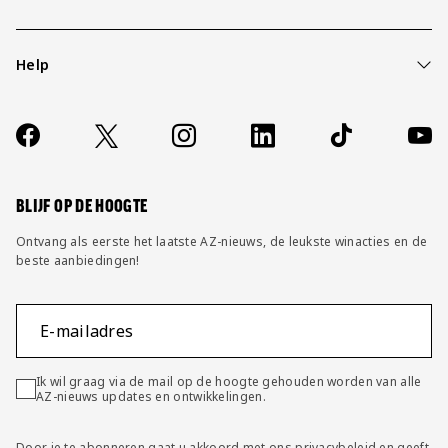
Help
Over ons
Contact
Socials
https://www.facebook.com/AZAlkmaar
X
Instagram
LinkedIn
TikTok
YouT
FAQ
Wijzig privacy instellingen
BLIJF OP DE HOOGTE
Ontvang als eerste het laatste AZ-nieuws, de leukste winacties en de
beste aanbiedingen!
E-mailadres
Ik wil graag via de mail op de hoogte gehouden worden van alle
AZ-nieuws updates en ontwikkelingen.
Door je te abonneren gaat u akkoord met ons
privacybeleid
en geeft