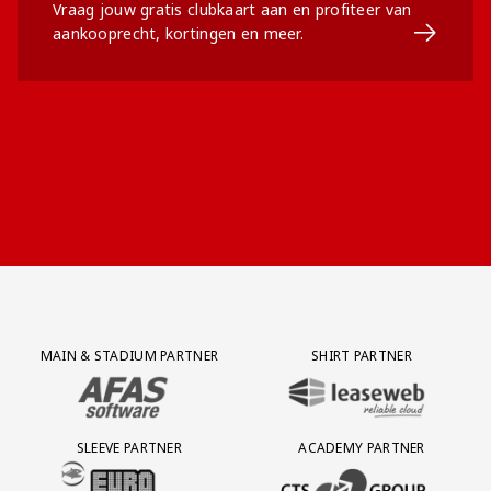
Vraag jouw gratis clubkaart aan en profiteer van
Ga naar 
aankooprecht, kortingen en meer.
Partner Logos Grid
MAIN & STADIUM PARTNER
SHIRT PARTNER
BEZOEK ONZE MAIN & STADIUM PARTNER AFAS SOFTWARE
BEZOEK ONZE SHIRT PARTNER LEAS
SLEEVE PARTNER
ACADEMY PARTNER
BEZOEK ONZE SLEEVE PARTNER EUROJACKPOT
BEZOEK ONZE ACADEMY PARTN