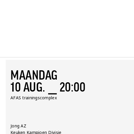
MAANDAG
10 AUG. ⎯ 20:00
Locatie:
AFAS trainingscomplex
Team:
Jong AZ
Competitie:
Keuken Kampioen Divisie