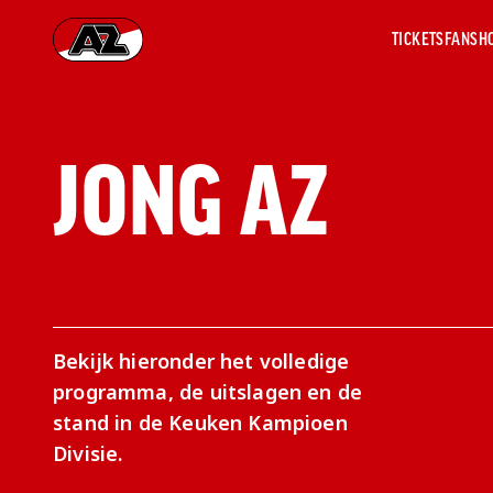
TICKETS
FANSH
Ga naar onze homepage
JONG AZ
AZ 1
OVER
AZ
Hist
Seiz
Prij
Nieu
Jaar
Sele
Bekijk hieronder het volledige
Medi
programma, de uitslagen en de
Weds
stand in de Keuken Kampioen
Onz
Divisie.
cult