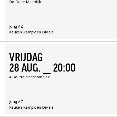
Locatie:
De Oude Meerdijk
Team:
Jong AZ
Competitie:
Keuken Kampioen Divisie
VRIJDAG
28 AUG. ⎯ 20:00
Locatie:
AFAS trainingscomplex
Team:
Jong AZ
Competitie:
Keuken Kampioen Divisie