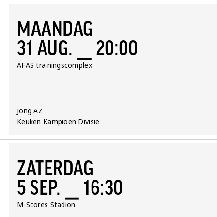
MAANDAG
31 AUG. ⎯ 20:00
Locatie:
AFAS trainingscomplex
Team:
Jong AZ
Competitie:
Keuken Kampioen Divisie
ZATERDAG
5 SEP. ⎯ 16:30
Locatie:
M-Scores Stadion