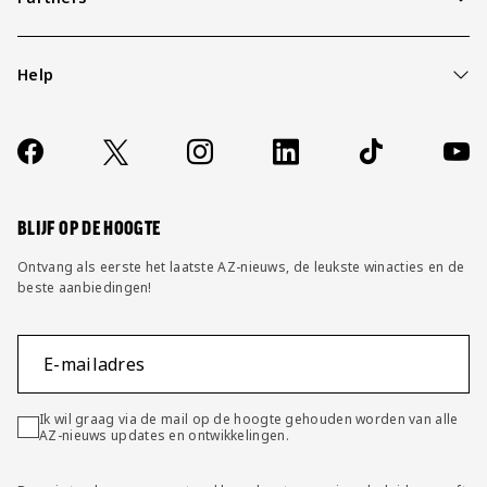
Help
Over ons
Contact
Socials
https://www.facebook.com/AZAlkmaar
X
Instagram
LinkedIn
TikTok
YouT
FAQ
Wijzig privacy instellingen
BLIJF OP DE HOOGTE
Ontvang als eerste het laatste AZ-nieuws, de leukste winacties en de
beste aanbiedingen!
E-mailadres
Ik wil graag via de mail op de hoogte gehouden worden van alle
AZ-nieuws updates en ontwikkelingen.