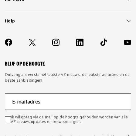
Help
Over ons
Contact
Socials
https://www.facebook.com/AZAlkmaar
X
Instagram
LinkedIn
TikTok
YouT
FAQ
Wijzig privacy instellingen
BLIJF OP DE HOOGTE
Ontvang als eerste het laatste AZ-nieuws, de leukste winacties en de
beste aanbiedingen!
E-mailadres
Ik wil graag via de mail op de hoogte gehouden worden van alle
AZ-nieuws updates en ontwikkelingen.