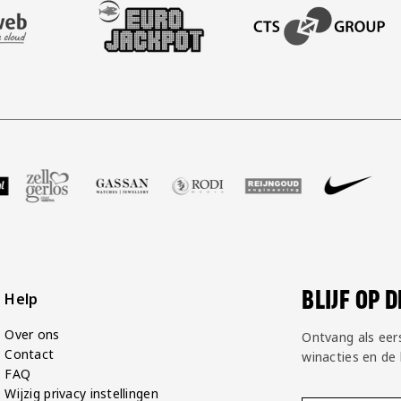
AFAS SOFTWARE
T PARTNER LEASEWEB
BEZOEK ONZE SLEEVE PARTNER EUROJACKPOT
BEZOEK ONZE ACADEM
GP Groot
 partner Voetbalshop
oek onze partner Zell Gerlos
Bezoek onze partner Gassan
Bezoek onze partner Rodi Media
Bezoek onze partner Rei
Bezoek onze pa
Bezoek
BLIJF OP 
Help
Over ons
Ontvang als eer
Contact
winacties en de
FAQ
Wijzig privacy instellingen