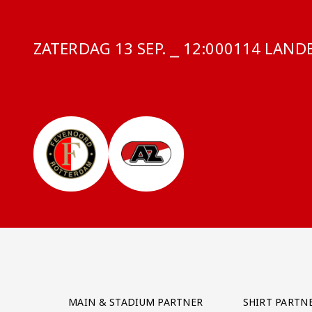
ZATERDAG 13 SEP. ⎯ 12:00
COMPETITIE
0114 LANDE
Partner Logos Grid
MAIN & STADIUM PARTNER
SHIRT PARTN