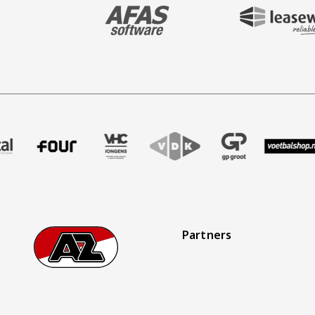
BEZOEK ONZE MAIN & STADIUM PARTNER 
BEZOEK ONZE SHIR
aak
er Treffer uitzendbureau
ze partner Intal
Bezoek onze partner Four
Partner Logos Slider
Bezoek onze partner VHC Jongens
Bezoek onze partner VDK
Bezoek onze partner 
Bezoek onze
Bez
Partners
Footer
Ga naar onze homepage