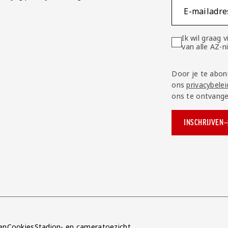
E-mailadre
Ik wil graag
van alle AZ-
Door je te abon
ons
privacybelei
ons te ontvange
INSCHRIJVEN
ok.com/AZAlkmaar
e
en
Cookies
Stadion- en cameratoezicht