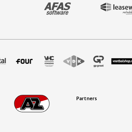
BEZOEK ONZE MAIN & STADIUM PARTNER 
BEZOEK ONZE SHIR
aak
er Treffer uitzendbureau
ze partner Intal
Bezoek onze partner Four
Partner Logos Slider
Bezoek onze partner VHC Jongens
Bezoek onze partner VDK
Bezoek onze partner 
Bezoek onze
Be
Partners
Footer
Ga naar onze homepage