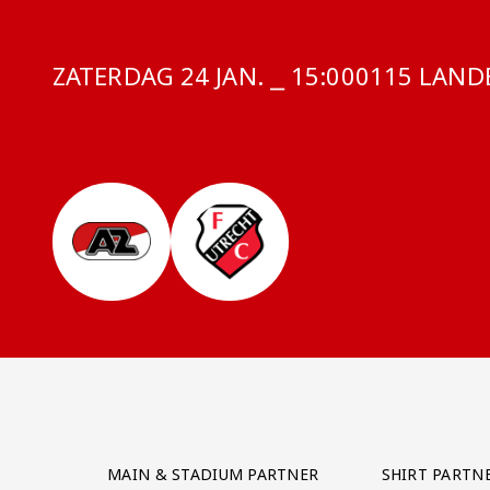
ZATERDAG 24 JAN. ⎯ 15:00
COMPETITI
0115 LANDE
Partner Logos Grid
MAIN & STADIUM PARTNER
SHIRT PARTN