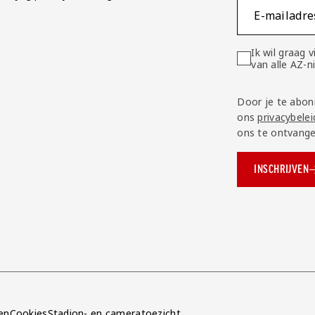
E-mailadre
Ik wil graag
van alle AZ-
Door je te abon
ons
privacybelei
ons te ontvange
INSCHRIJVEN
ok.com/AZAlkmaar
e
en
Cookies
Stadion- en cameratoezicht