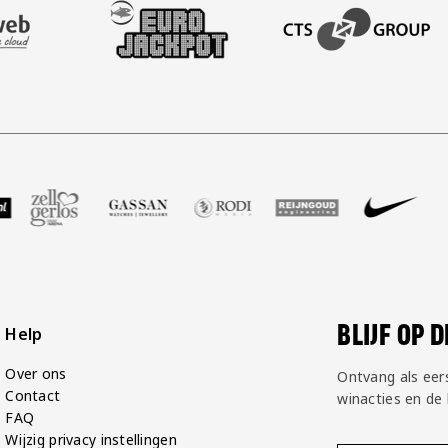
AFAS SOFTWARE
T PARTNER LEASEWEB
BEZOEK ONZE SLEEVE PARTNER EUROJACKPOT
BEZOEK ONZE ACADEM
GP Groot
 partner Voetbalshop
zoek onze partner Zell Gerlos
Bezoek onze partner Gassan
Bezoek onze partner Rodi Media
Bezoek onze partner Rei
Bezoek onze pa
Bezoe
BLIJF OP 
Help
Over ons
Ontvang als eer
Contact
winacties en de
FAQ
Wijzig privacy instellingen