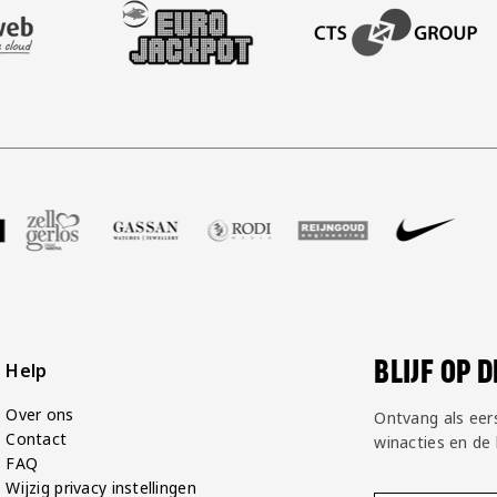
AFAS SOFTWARE
T PARTNER LEASEWEB
BEZOEK ONZE SLEEVE PARTNER EUROJACKPOT
BEZOEK ONZE ACADEM
GP Groot
partner Voetbalshop
oek onze partner Zell Gerlos
Bezoek onze partner Gassan
Bezoek onze partner Rodi Media
Bezoek onze partner Reij
Bezoek onze par
Bezoek
BLIJF OP 
Help
Over ons
Ontvang als eer
Contact
winacties en de
FAQ
Wijzig privacy instellingen