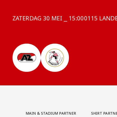
ZATERDAG 30 MEI ⎯ 15:00
COMPETITIE
0115 LANDE
Partner Logos Grid
MAIN & STADIUM PARTNER
SHIRT PARTN