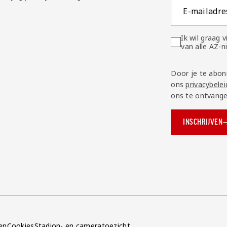
E-mailadre
Ik wil graag
van alle AZ-
Door je te abon
ons
privacybelei
ons te ontvange
INSCHRIJVEN
ok.com/AZAlkmaar
e
en
Cookies
Stadion- en cameratoezicht