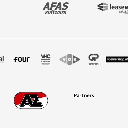
BEZOEK ONZE MAIN & STADIUM PARTNER 
BEZOEK ONZE SHIR
aak
r Treffer uitzendbureau
ze partner Intal
Bezoek onze partner Four
Partner Logos Slider
Bezoek onze partner VHC Jongens
Bezoek onze partner VDK
Bezoek onze partner 
Bezoek onze 
Bez
Partners
Footer
Ga naar onze homepage