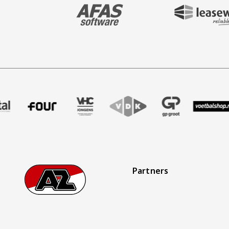
BEZOEK ONZE MAIN & STADIUM PARTNER 
BEZOEK ONZE SHIR
maak
ner Treffer uitzendbureau
nze partner Intal
Bezoek onze partner Four
Partner Logos Slider
Bezoek onze partner VHC Jongens
Bezoek onze partner VDK
Bezoek onze partner
Bezoek onz
Be
Partners
Footer
Ga naar onze homepage