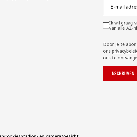
E-mailadre
Ik wil graag
van alle AZ-
Door je te abon
ons
privacybelei
ons te ontvange
INSCHRIJVEN
ok.com/AZAlkmaar
e
en
Cookies
Stadion- en cameratoezicht