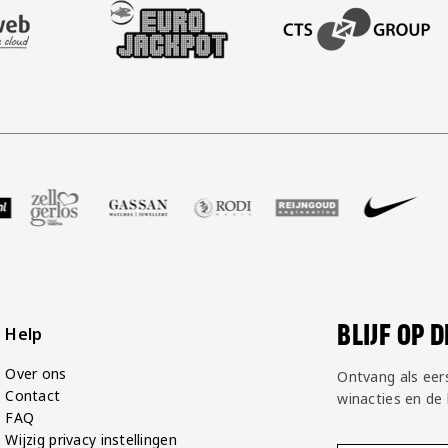
AFAS SOFTWARE
T PARTNER LEASEWEB
BEZOEK ONZE SLEEVE PARTNER EUROJACKPOT
BEZOEK ONZE ACADEM
 GP Groot
e partner Voetbalshop
zoek onze partner Zell Gerlos
Bezoek onze partner Gassan
Bezoek onze partner Rodi Media
Bezoek onze partner Re
Bezoek onze p
Bezo
BLIJF OP 
Help
Over ons
Ontvang als eer
Contact
winacties en de
FAQ
Wijzig privacy instellingen