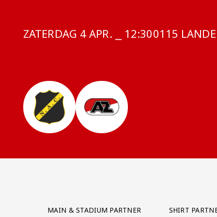
ZATERDAG 4 APR. ⎯ 12:30
COMPETITIE
0115 LANDEL
Partner Logos Grid
MAIN & STADIUM PARTNER
SHIRT PARTN