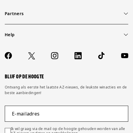
Partners
Help
Over ons
Contact
Socials
https://www.facebook.com/AZAlkmaar
X
Instagram
LinkedIn
TikTok
YouT
FAQ
Wijzig privacy instellingen
BLIJF OP DE HOOGTE
Ontvang als eerste het laatste AZ-nieuws, de leukste winacties en de
beste aanbiedingen!
E-mailadres
Ik wil graag via de mail op de hoogte gehouden worden van alle