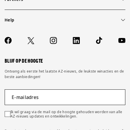
Help
Over ons
Contact
Socials
https://www.facebook.com/AZAlkmaar
X
Instagram
LinkedIn
TikTok
YouT
FAQ
Wijzig privacy instellingen
BLIJF OP DE HOOGTE
Ontvang als eerste het laatste AZ-nieuws, de leukste winacties en de
beste aanbiedingen!
E-mailadres
Ik wil graag via de mail op de hoogte gehouden worden van alle
AZ-nieuws updates en ontwikkelingen.