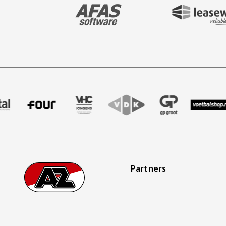
BEZOEK ONZE MAIN & STADIUM PARTNER 
BEZOEK ONZE SHIR
aak
er Treffer uitzendbureau
ze partner Intal
Bezoek onze partner Four
Partner Logos Slider
Bezoek onze partner VHC Jongens
Bezoek onze partner VDK
Bezoek onze partner 
Bezoek onze
Be
Partners
Footer
Ga naar onze homepage