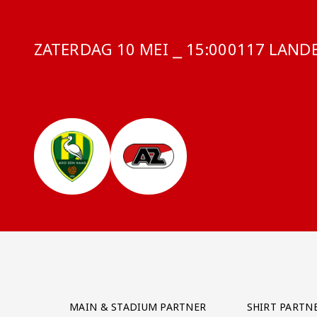
ZATERDAG 10 MEI ⎯ 15:00
COMPETITIE
0117 LANDE
Partner Logos Grid
MAIN & STADIUM PARTNER
SHIRT PARTN