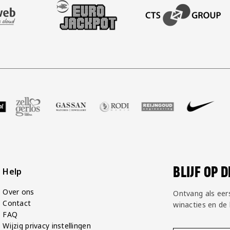
AFAS SOFTWARE
T PARTNER LEASEWEB
BEZOEK ONZE SLEEVE PARTNER EUROJACKPOT
BEZOEK ONZE ACADEM
GP Groot
 partner Voetbalshop
zoek onze partner Zell Gerlos
Bezoek onze partner Gassan
Bezoek onze partner Rodi Media
Bezoek onze partner Rei
Bezoek onze pa
Bezoe
BLIJF OP 
Help
Over ons
Ontvang als eer
Contact
winacties en de
FAQ
Wijzig privacy instellingen