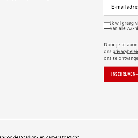
E-mailadre
Ik wil graag
van alle AZ-
Door je te abon
ons
privacybelei
ons te ontvange
INSCHRIJVEN
ok.com/AZAlkmaar
e
en
Cookies
Stadion- en cameratoezicht