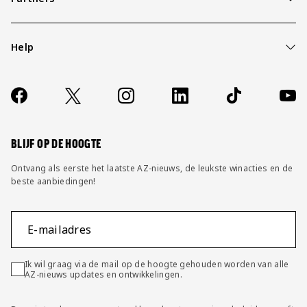
Help
Over ons
Contact
Socials
https://www.facebook.com/AZAlkmaar
X
Instagram
LinkedIn
TikTok
YouT
FAQ
Wijzig privacy instellingen
BLIJF OP DE HOOGTE
Ontvang als eerste het laatste AZ-nieuws, de leukste winacties en de
beste aanbiedingen!
E-mailadres
Ik wil graag via de mail op de hoogte gehouden worden van alle
AZ-nieuws updates en ontwikkelingen.