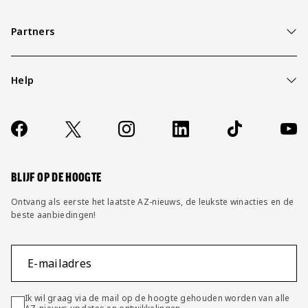
Partners
Help
Over ons
Contact
Socials
https://www.facebook.com/AZAlkmaar
X
Instagram
LinkedIn
TikTok
YouT
FAQ
Wijzig privacy instellingen
BLIJF OP DE HOOGTE
Ontvang als eerste het laatste AZ-nieuws, de leukste winacties en de
beste aanbiedingen!
E-mailadres
Ik wil graag via de mail op de hoogte gehouden worden van alle