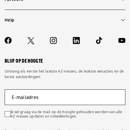
Help
Over ons
Contact
Socials
https://www.facebook.com/AZAlkmaar
X
Instagram
LinkedIn
TikTok
YouT
FAQ
Wijzig privacy instellingen
BLIJF OP DE HOOGTE
Ontvang als eerste het laatste AZ-nieuws, de leukste winacties en de
beste aanbiedingen!
E-mailadres
Ik wil graag via de mail op de hoogte gehouden worden van alle
AZ-nieuws updates en ontwikkelingen.