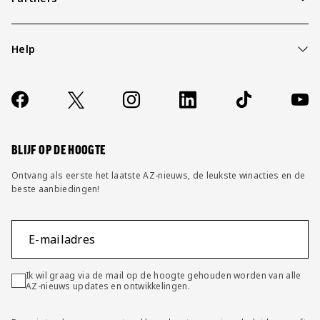
Help
Over ons
Contact
Socials
https://www.facebook.com/AZAlkmaar
X
Instagram
LinkedIn
TikTok
YouT
FAQ
Wijzig privacy instellingen
BLIJF OP DE HOOGTE
Ontvang als eerste het laatste AZ-nieuws, de leukste winacties en de
beste aanbiedingen!
E-mailadres
Ik wil graag via de mail op de hoogte gehouden worden van alle
AZ-nieuws updates en ontwikkelingen.