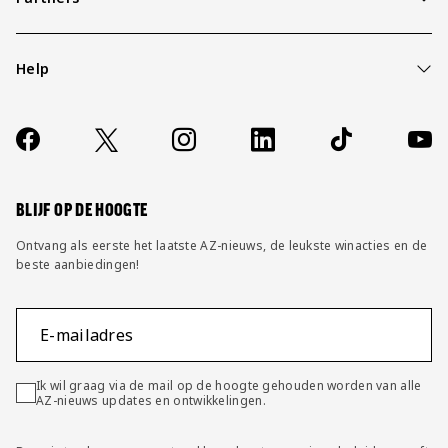
Help
Over ons
Contact
Socials
https://www.facebook.com/AZAlkmaar
X
Instagram
LinkedIn
TikTok
YouT
FAQ
Wijzig privacy instellingen
BLIJF OP DE HOOGTE
Ontvang als eerste het laatste AZ-nieuws, de leukste winacties en de
beste aanbiedingen!
E-mailadres
Ik wil graag via de mail op de hoogte gehouden worden van alle
AZ-nieuws updates en ontwikkelingen.