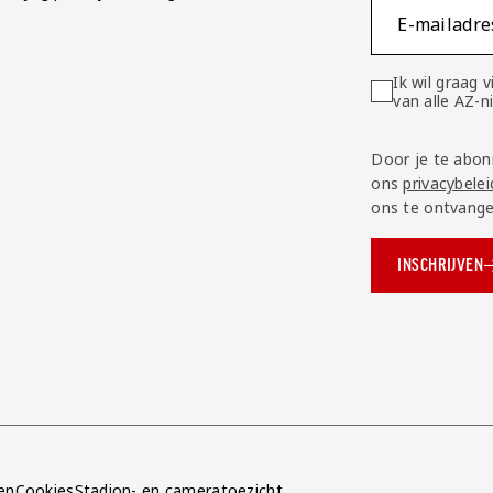
E-mailadre
Ik wil graag
van alle AZ-
Door je te abon
ons
privacybelei
ons te ontvange
INSCHRIJVEN
ok.com/AZAlkmaar
e
en
Cookies
Stadion- en cameratoezicht