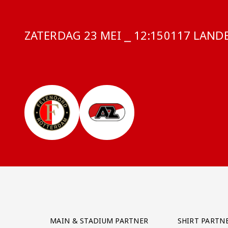
ZATERDAG 23 MEI ⎯ 12:15
COMPETITIE
0117 LANDE
Partner Logos Grid
MAIN & STADIUM PARTNER
SHIRT PARTN