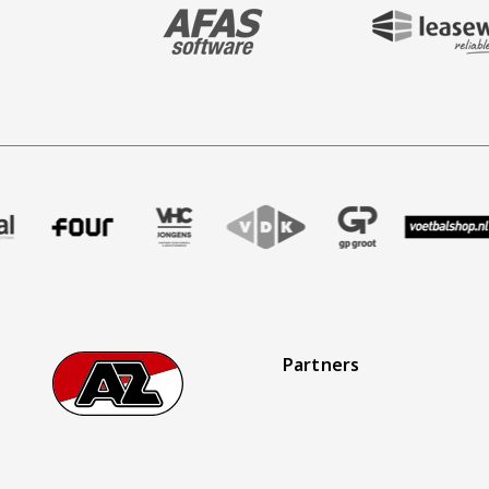
BEZOEK ONZE MAIN & STADIUM PARTNER 
BEZOEK ONZE SHIR
ak
r Treffer uitzendbureau
e partner Intal
Bezoek onze partner Four
Partner Logos Slider
Bezoek onze partner VHC Jongens
Bezoek onze partner VDK
Bezoek onze partner G
Bezoek onze 
Bezo
Partners
Footer
Ga naar onze homepage