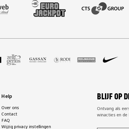
AFAS SOFTWARE
T PARTNER LEASEWEB
BEZOEK ONZE SLEEVE PARTNER EUROJACKPOT
BEZOEK ONZE ACADEM
P Groot
partner Voetbalshop
ek onze partner Zell Gerlos
Bezoek onze partner Gassan
Bezoek onze partner Rodi Media
Bezoek onze partner Reij
Bezoek onze par
Bezoek
BLIJF OP 
Help
Over ons
Ontvang als eer
Contact
winacties en de
FAQ
Wijzig privacy instellingen