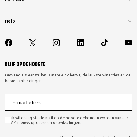
Help
Over ons
Contact
Socials
https://www.facebook.com/AZAlkmaar
X
Instagram
LinkedIn
TikTok
YouT
FAQ
Wijzig privacy instellingen
BLIJF OP DE HOOGTE
Ontvang als eerste het laatste AZ-nieuws, de leukste winacties en de
beste aanbiedingen!
E-mailadres
Ik wil graag via de mail op de hoogte gehouden worden van alle
AZ-nieuws updates en ontwikkelingen.