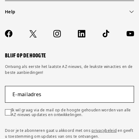
Help
Over ons
Contact
Socials
https://www.facebook.com/AZAlkmaar
X
Instagram
LinkedIn
TikTok
YouT
FAQ
Wijzig privacy instellingen
BLIJF OP DE HOOGTE
Ontvang als eerste het laatste AZ-nieuws, de leukste winacties en de
beste aanbiedingen!
E-mailadres
Ik wil graag via de mail op de hoogte gehouden worden van alle
AZ-nieuws updates en ontwikkelingen.
Door je te abonneren gaat u akkoord met ons
privacybeleid
en geeft
u toestemming om updates van ons te ontvangen.