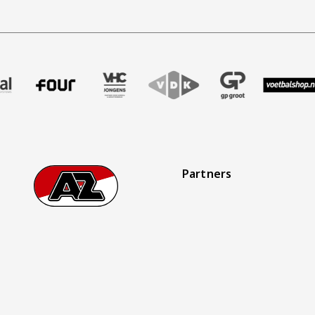
aak
er Treffer uitzendbureau
ze partner Intal
Bezoek onze partner Four
Partner Logos Slider
Bezoek onze partner VHC Jongens
Bezoek onze partner VDK
Bezoek onze partner 
Bezoek onze
Bez
Partners
Footer
Ga naar onze homepage