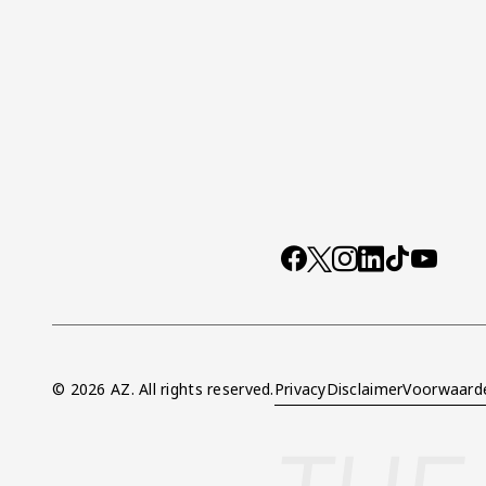
Socials
https://www.facebo
X
Instagram
LinkedIn
TikTok
YouTub
© 2026 AZ. All rights reserved.
Privacy
Disclaimer
Voorwaard
Overig