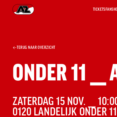
TICKETS
FANSH
Ga naar onze homepage
AZ 1
OVER
TERUG NAAR OVERZICHT
AZ
Hist
Seiz
ONDER 11
⎯
Prij
Nieu
Jaar
Sele
Medi
Weds
ZATERDAG 15 NOV. ⎯ 10:0
Onz
COMPETITIE:
0120 LANDELIJK ONDER 1
cult