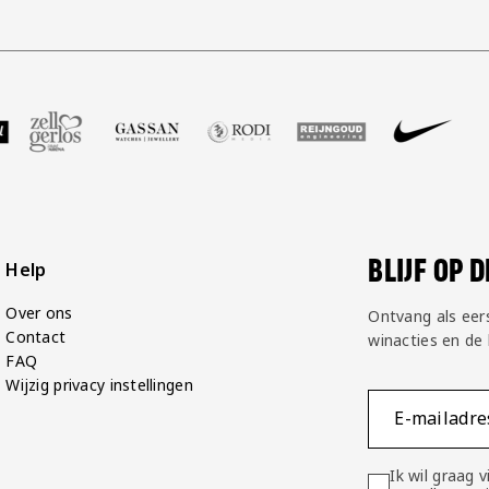
GP Groot
 partner Voetbalshop
oek onze partner Zell Gerlos
Bezoek onze partner Gassan
Bezoek onze partner Rodi Media
Bezoek onze partner Rei
Bezoek onze pa
Bezoek
BLIJF OP 
Help
Over ons
Ontvang als eer
Contact
winacties en de
FAQ
Wijzig privacy instellingen
E-mailadre
Ik wil graag