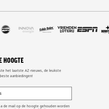
jngoud
rtner Nike
 onze partner Pepsi
Bezoek onze partner Innova Energie
Bezoek onze partner Echte Boter
Bezoek onze partner Vriende
Bezoek onze partn
Bezoek o
DE HOOGTE
ste het laatste AZ-nieuws, de leukste
 beste aanbiedingen!
s
 via de mail op de hoogte gehouden worden