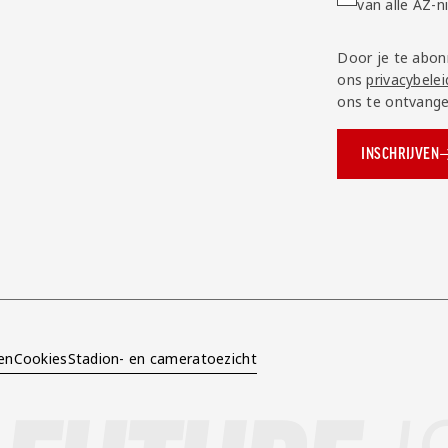
van alle AZ-
Door je te abon
ons
privacybelei
ons te ontvange
INSCHRIJVEN
ok.com/AZAlkmaar
e
en
Cookies
Stadion- en cameratoezicht