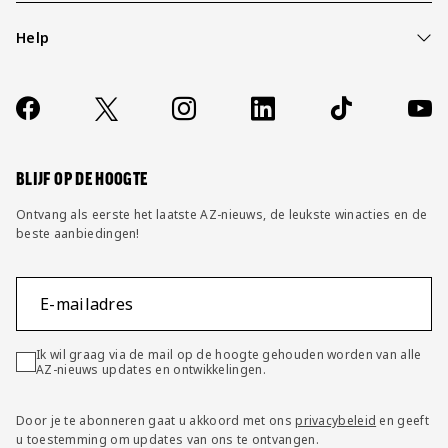
Help
Over ons
Contact
Socials
https://www.facebook.com/AZAlkmaar
X
Instagram
LinkedIn
TikTok
YouT
FAQ
Wijzig privacy instellingen
BLIJF OP DE HOOGTE
Ontvang als eerste het laatste AZ-nieuws, de leukste winacties en de
beste aanbiedingen!
E-mailadres
Ik wil graag via de mail op de hoogte gehouden worden van alle
AZ-nieuws updates en ontwikkelingen.
Door je te abonneren gaat u akkoord met ons
privacybeleid
en geeft
u toestemming om updates van ons te ontvangen.