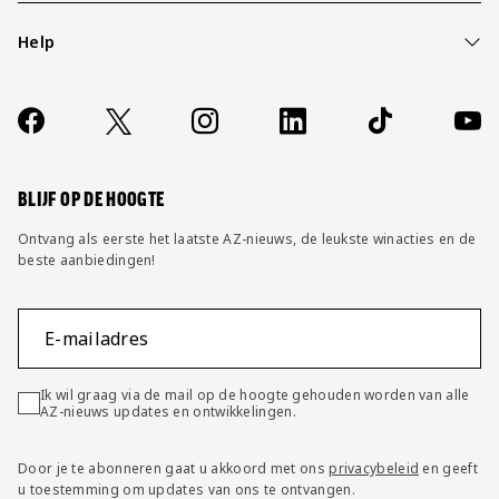
Help
Over ons
Contact
Socials
https://www.facebook.com/AZAlkmaar
X
Instagram
LinkedIn
TikTok
YouT
FAQ
Wijzig privacy instellingen
BLIJF OP DE HOOGTE
Ontvang als eerste het laatste AZ-nieuws, de leukste winacties en de
beste aanbiedingen!
E-mailadres
Ik wil graag via de mail op de hoogte gehouden worden van alle
AZ-nieuws updates en ontwikkelingen.
Door je te abonneren gaat u akkoord met ons
privacybeleid
en geeft
u toestemming om updates van ons te ontvangen.