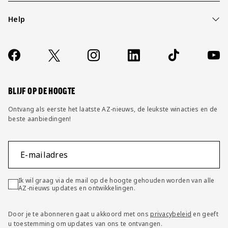
Help
Over ons
Contact
Socials
https://www.facebook.com/AZAlkmaar
X
Instagram
LinkedIn
TikTok
YouT
FAQ
Wijzig privacy instellingen
BLIJF OP DE HOOGTE
Ontvang als eerste het laatste AZ-nieuws, de leukste winacties en de
beste aanbiedingen!
E-mailadres
Ik wil graag via de mail op de hoogte gehouden worden van alle
AZ-nieuws updates en ontwikkelingen.
Door je te abonneren gaat u akkoord met ons
privacybeleid
en geeft
u toestemming om updates van ons te ontvangen.