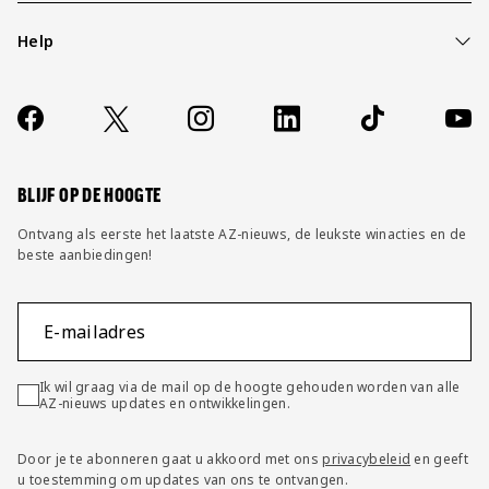
Help
Over ons
Contact
Socials
https://www.facebook.com/AZAlkmaar
X
Instagram
LinkedIn
TikTok
YouT
FAQ
Wijzig privacy instellingen
BLIJF OP DE HOOGTE
Ontvang als eerste het laatste AZ-nieuws, de leukste winacties en de
beste aanbiedingen!
E-mailadres
Ik wil graag via de mail op de hoogte gehouden worden van alle
AZ-nieuws updates en ontwikkelingen.
Door je te abonneren gaat u akkoord met ons
privacybeleid
en geeft
u toestemming om updates van ons te ontvangen.