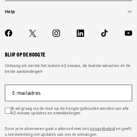
Help
Over ons
Contact
Socials
https://www.facebook.com/AZAlkmaar
X
Instagram
LinkedIn
TikTok
YouT
FAQ
Wijzig privacy instellingen
BLIJF OP DE HOOGTE
Ontvang als eerste het laatste AZ-nieuws, de leukste winacties en de
beste aanbiedingen!
E-mailadres
Ik wil graag via de mail op de hoogte gehouden worden van alle
AZ-nieuws updates en ontwikkelingen.
Door je te abonneren gaat u akkoord met ons
privacybeleid
en geeft
u toestemming om updates van ons te ontvangen.