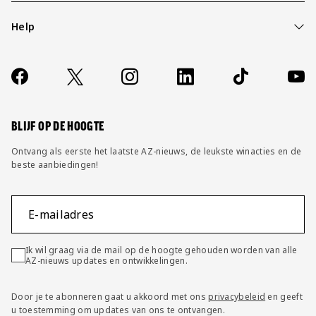
Help
Over ons
Contact
Socials
https://www.facebook.com/AZAlkmaar
X
Instagram
LinkedIn
TikTok
YouT
FAQ
Wijzig privacy instellingen
BLIJF OP DE HOOGTE
Ontvang als eerste het laatste AZ-nieuws, de leukste winacties en de
beste aanbiedingen!
E-mailadres
Ik wil graag via de mail op de hoogte gehouden worden van alle
AZ-nieuws updates en ontwikkelingen.
Door je te abonneren gaat u akkoord met ons
privacybeleid
en geeft
u toestemming om updates van ons te ontvangen.