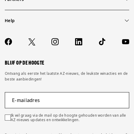
Help
Over ons
Contact
Socials
https://www.facebook.com/AZAlkmaar
X
Instagram
LinkedIn
TikTok
YouT
FAQ
Wijzig privacy instellingen
BLIJF OP DE HOOGTE
Ontvang als eerste het laatste AZ-nieuws, de leukste winacties en de
beste aanbiedingen!
E-mailadres
Ik wil graag via de mail op de hoogte gehouden worden van alle
AZ-nieuws updates en ontwikkelingen.