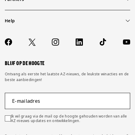
Help
Over ons
Contact
Socials
https://www.facebook.com/AZAlkmaar
X
Instagram
LinkedIn
TikTok
YouT
FAQ
Wijzig privacy instellingen
BLIJF OP DE HOOGTE
Ontvang als eerste het laatste AZ-nieuws, de leukste winacties en de
beste aanbiedingen!
E-mailadres
Ik wil graag via de mail op de hoogte gehouden worden van alle
AZ-nieuws updates en ontwikkelingen.