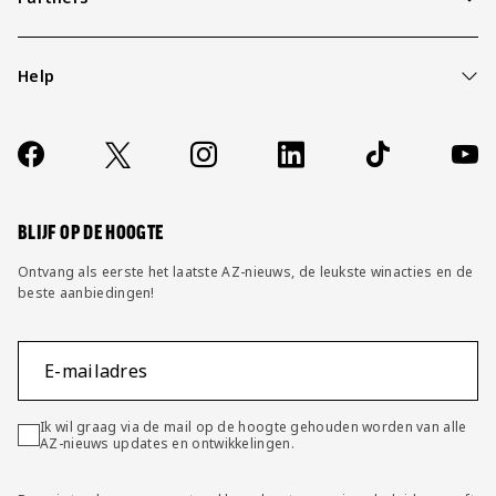
Help
Over ons
Contact
Socials
https://www.facebook.com/AZAlkmaar
X
Instagram
LinkedIn
TikTok
YouT
FAQ
Wijzig privacy instellingen
BLIJF OP DE HOOGTE
Ontvang als eerste het laatste AZ-nieuws, de leukste winacties en de
beste aanbiedingen!
E-mailadres
Ik wil graag via de mail op de hoogte gehouden worden van alle
AZ-nieuws updates en ontwikkelingen.