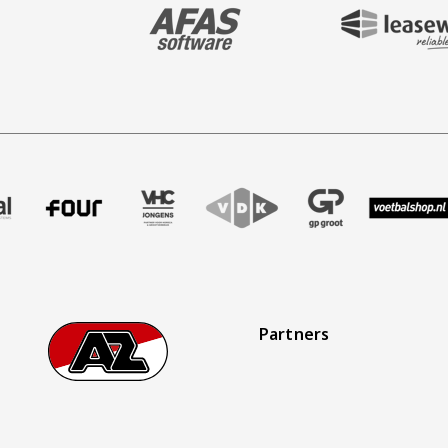
BEZOEK ONZE MAIN & STADIUM PARTNER 
BEZOEK ONZE SHIR
aak
r Treffer uitzendbureau
ze partner Intal
Bezoek onze partner Four
Partner Logos Slider
Bezoek onze partner VHC Jongens
Bezoek onze partner VDK
Bezoek onze partner G
Bezoek onze 
Bez
Partners
Footer
Ga naar onze homepage