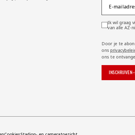
E-mailadre
Ik wil graag
van alle AZ-
Door je te abon
ons
privacybelei
ons te ontvange
INSCHRIJVEN
ok.com/AZAlkmaar
e
en
Cookies
Stadion- en cameratoezicht