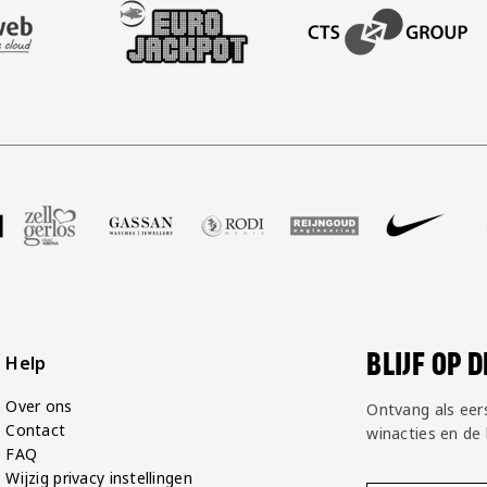
AFAS SOFTWARE
T PARTNER LEASEWEB
BEZOEK ONZE SLEEVE PARTNER EUROJACKPOT
BEZOEK ONZE ACADEM
P Groot
partner Voetbalshop
oek onze partner Zell Gerlos
Bezoek onze partner Gassan
Bezoek onze partner Rodi Media
Bezoek onze partner Reij
Bezoek onze par
Bezoek
BLIJF OP 
Help
Over ons
Ontvang als eer
Contact
winacties en de
FAQ
Wijzig privacy instellingen