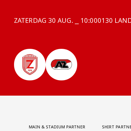
ZATERDAG 30 AUG. ⎯ 10:00
COMPETITI
0130 LAND
Partner Logos Grid
MAIN & STADIUM PARTNER
SHIRT PARTN