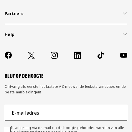
Partners
Help
Over ons
Contact
Socials
https://www.facebook.com/AZAlkmaar
X
Instagram
LinkedIn
TikTok
YouT
FAQ
Wijzig privacy instellingen
BLIJF OP DE HOOGTE
Ontvang als eerste het laatste AZ-nieuws, de leukste winacties en de
beste aanbiedingen!
E-mailadres
Ik wil graag via de mail op de hoogte gehouden worden van alle