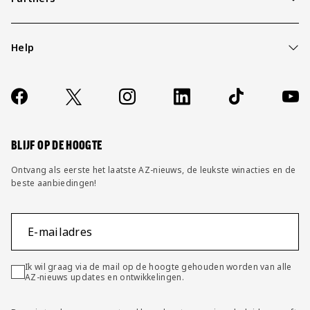
Help
Over ons
Contact
Socials
https://www.facebook.com/AZAlkmaar
X
Instagram
LinkedIn
TikTok
YouT
FAQ
Wijzig privacy instellingen
BLIJF OP DE HOOGTE
Ontvang als eerste het laatste AZ-nieuws, de leukste winacties en de
beste aanbiedingen!
E-mailadres
Ik wil graag via de mail op de hoogte gehouden worden van alle
AZ-nieuws updates en ontwikkelingen.