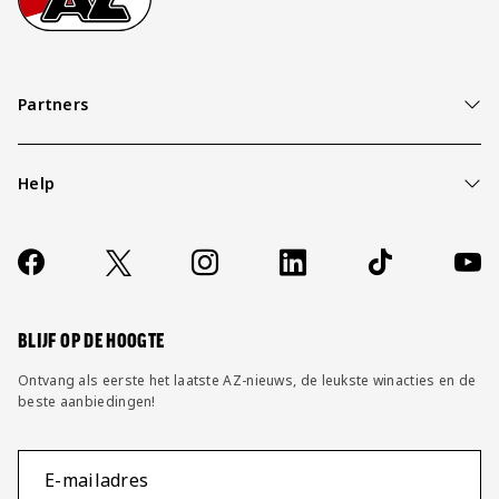
Partners
Help
Over ons
Contact
Socials
https://www.facebook.com/AZAlkmaar
X
Instagram
LinkedIn
TikTok
YouT
FAQ
Wijzig privacy instellingen
BLIJF OP DE HOOGTE
Ontvang als eerste het laatste AZ-nieuws, de leukste winacties en de
beste aanbiedingen!
E-mailadres