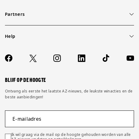
Partners
Help
Over ons
Contact
Socials
https://www.facebook.com/AZAlkmaar
X
Instagram
LinkedIn
TikTok
YouT
FAQ
Wijzig privacy instellingen
BLIJF OP DE HOOGTE
Ontvang als eerste het laatste AZ-nieuws, de leukste winacties en de
beste aanbiedingen!
E-mailadres
Ik wil graag via de mail op de hoogte gehouden worden van alle