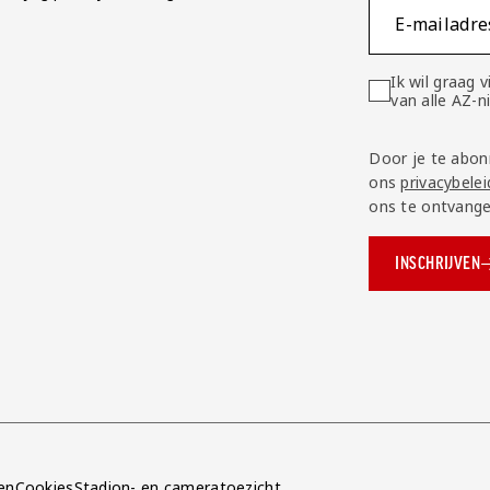
E-mailadre
Ik wil graag
van alle AZ-
Door je te abon
ons
privacybelei
ons te ontvange
INSCHRIJVEN
ok.com/AZAlkmaar
e
en
Cookies
Stadion- en cameratoezicht