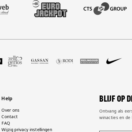
AFAS SOFTWARE
T PARTNER LEASEWEB
BEZOEK ONZE SLEEVE PARTNER EUROJACKPOT
BEZOEK ONZE ACADEM
GP Groot
 partner Voetbalshop
oek onze partner Zell Gerlos
Bezoek onze partner Gassan
Bezoek onze partner Rodi Media
Bezoek onze partner Rei
Bezoek onze pa
Bezoek
BLIJF OP 
Help
Over ons
Ontvang als eer
Contact
winacties en de
FAQ
Wijzig privacy instellingen