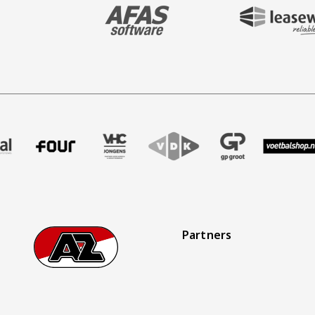
BEZOEK ONZE MAIN & STADIUM PARTNER 
BEZOEK ONZE SHIR
aak
r Treffer uitzendbureau
ze partner Intal
Bezoek onze partner Four
Partner Logos Slider
Bezoek onze partner VHC Jongens
Bezoek onze partner VDK
Bezoek onze partner 
Bezoek onze
Bez
Partners
Footer
Ga naar onze homepage