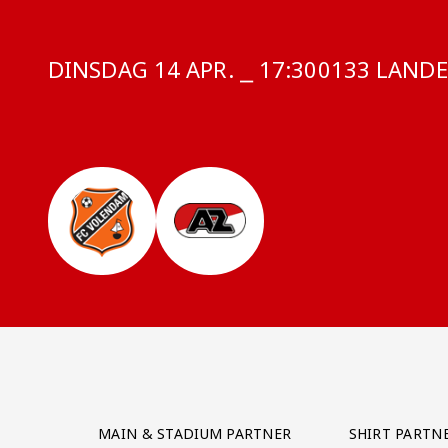
DINSDAG 14 APR. ⎯ 17:30
COMPETITIE
0133 LANDEL
Partner Logos Grid
MAIN & STADIUM PARTNER
SHIRT PARTN