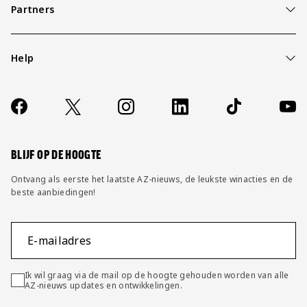
Partners
Help
Over ons
Contact
Socials
https://www.facebook.com/AZAlkmaar
X
Instagram
LinkedIn
TikTok
YouT
FAQ
Wijzig privacy instellingen
BLIJF OP DE HOOGTE
Ontvang als eerste het laatste AZ-nieuws, de leukste winacties en de
beste aanbiedingen!
E-mailadres
Ik wil graag via de mail op de hoogte gehouden worden van alle
AZ-nieuws updates en ontwikkelingen.