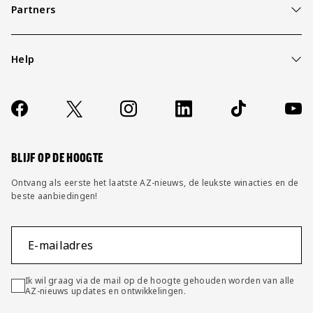
Partners
Help
Over ons
Contact
Socials
https://www.facebook.com/AZAlkmaar
X
Instagram
LinkedIn
TikTok
YouT
FAQ
Wijzig privacy instellingen
BLIJF OP DE HOOGTE
Ontvang als eerste het laatste AZ-nieuws, de leukste winacties en de
beste aanbiedingen!
E-mailadres
Ik wil graag via de mail op de hoogte gehouden worden van alle
AZ-nieuws updates en ontwikkelingen.