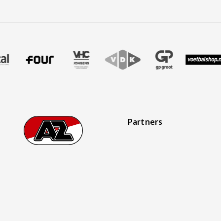
aak
er Treffer uitzendbureau
ze partner Intal
Bezoek onze partner Four
Partner Logos Slider
Bezoek onze partner VHC Jongens
Bezoek onze partner VDK
Bezoek onze partner 
Bezoek onze
Be
Partners
Footer
Ga naar onze homepage