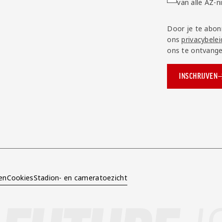
van alle AZ-
Door je te abon
ons
privacybelei
ons te ontvange
INSCHRIJVEN
ok.com/AZAlkmaar
e
en
Cookies
Stadion- en cameratoezicht