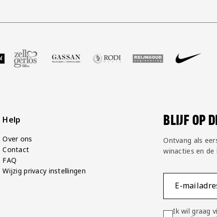
GP Groot
 partner Voetbalshop
zoek onze partner Zell Gerlos
Bezoek onze partner Gassan
Bezoek onze partner Rodi Media
Bezoek onze partner Rei
Bezoek onze pa
Bezoe
BLIJF OP 
Help
Over ons
Ontvang als eer
Contact
winacties en de
FAQ
Wijzig privacy instellingen
E-mailadre
Ik wil graag