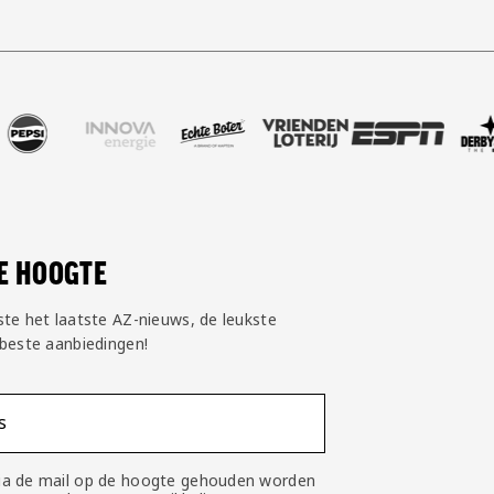
jngoud
rtner Nike
k onze partner Pepsi
Bezoek onze partner Innova Energie
Bezoek onze partner Echte Boter
Bezoek onze partner Vriende
Bezoek onze partn
Bezoek o
DE HOOGTE
ste het laatste AZ-nieuws, de leukste
 beste aanbiedingen!
s
 via de mail op de hoogte gehouden worden