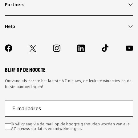
Partners
Help
Over ons
Contact
Socials
https://www.facebook.com/AZAlkmaar
X
Instagram
LinkedIn
TikTok
YouT
FAQ
Wijzig privacy instellingen
BLIJF OP DE HOOGTE
Ontvang als eerste het laatste AZ-nieuws, de leukste winacties en de
beste aanbiedingen!
E-mailadres
Ik wil graag via de mail op de hoogte gehouden worden van alle
AZ-nieuws updates en ontwikkelingen.